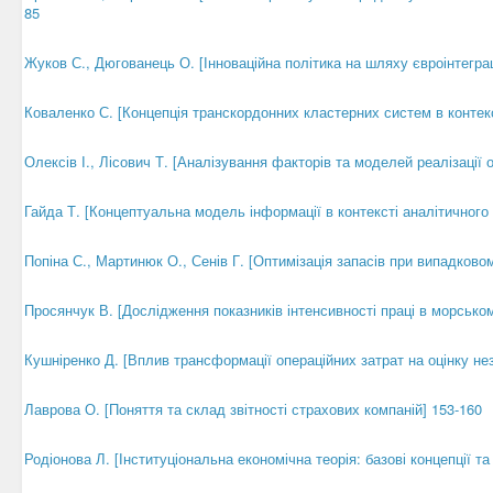
85
Жуков С., Дюгованець О. [Інноваційна політика на шляху євроінтеграці
Коваленко С. [Концепція транскордонних кластерних систем в контекс
Олексів І., Лісович Т. [Аналізування факторів та моделей реалізації 
Гайда Т. [Концептуальна модель інформації в контексті аналітичного
Попіна С., Мартинюк О., Сенів Г. [Оптимізація запасів при випадковом
Просянчук В. [Дослідження показників інтенсивності праці в морськом
Кушніренко Д. [Вплив трансформації операційних затрат на оцінку н
Лаврова О. [Поняття та склад звітності страхових компаній] 153-160
Родіонова Л. [Інституціональна економічна теорія: базові концепції т