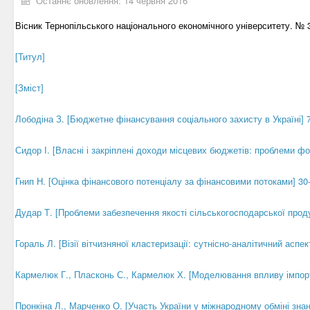
Останнє оновлення: 14 червня 2016
Вісник Тернопільського національного економічного університету. № 3
[Титул]
[Зміст]
Лободіна З. [Бюджетне фінансування соціального захисту в Україні] 
Сидор І. [Власні і закріплені доходи місцевих бюджетів: проблеми ф
Гнип Н. [Оцінка фінансового потенціалу за фінансовими потоками] 30
Дудар Т. [Проблеми забезпечення якості сільськогосподарської проду
Гораль Л. [Візії вітчизняної кластеризації: сутнісно-аналітичний аспек
Кармелюк Г., Пласконь С., Кармелюк Х. [Моделювання впливу імпорту,
Пронкіна Л., Марченко О. [Участь України у міжнародному обміні знан