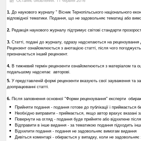
Останнє оновлення: 11 червня 2016
1.
До наукового журналу " Вісник Тернопільського національного екон
відповідної тематики. Подання, що не задовольняє тематиці або ви
2.
Редакція наукового журналу підтримує світові стандарти прозорост
3.
Статті, подані до журналу, одразу надсилаються на рецензування
Рецензент ознайомлюється з анотацією статті, після чого погоджуєть
призначається інший рецензент.
4.
В тижневий термін рецензенти ознайомлюються з матеріалом та оц
подальшому надсилає авторові.
5.
У представленій формі рецензенти вказують свої зауваження та з
доопрацюванні статті.
6.
Після заповнення основної "Форми рецензування" експерти обираю
Прийняти подання - подання готове до публікації і приймається б
Необхідно виправити - приймається, якщо автор врахує вказані 
Повернути на огляд - подання буде прийняте або відхилене післ
Відправити в інше видання - за тематикою подання підходить і
Відхилити подання - подання не задовольняє вимогам видання
Дивіться коментарі - обирається у випадку, коли не задовольняє